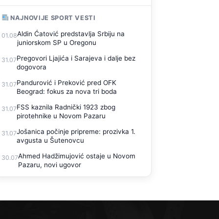
NAJNOVIJE SPORT VESTI
Aldin Ćatović predstavlja Srbiju na
01.08
juniorskom SP u Oregonu
Pregovori Ljajića i Sarajeva i dalje bez
31.07
dogovora
Pandurović i Preković pred OFK
31.07
Beograd: fokus za nova tri boda
FSS kaznila Radnički 1923 zbog
31.07
pirotehnike u Novom Pazaru
Jošanica počinje pripreme: prozivka 1.
31.07
avgusta u Šutenovcu
Ahmed Hadžimujović ostaje u Novom
30.07
Pazaru, novi ugovor