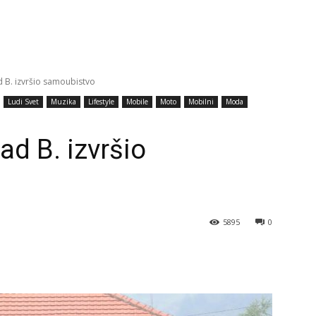
 B. izvršio samoubistvo
Ludi Svet
Muzika
Lifestyle
Mobile
Moto
Mobilni
Moda
d B. izvršio
5895
0