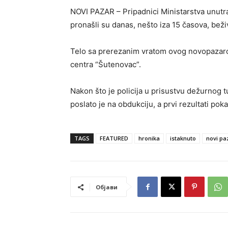
NOVI PAZAR – Pripadnici Ministarstva unutr
pronašli su danas, nešto iza 15 časova, bež
Telo sa prerezanim vratom ovog novopazarca
centra “Šutenovac”.
Nakon što je policija u prisustvu dežurnog t
poslato je na obdukciju, a prvi rezultati po
TAGS
FEATURED
hronika
istaknuto
novi pa
Објави