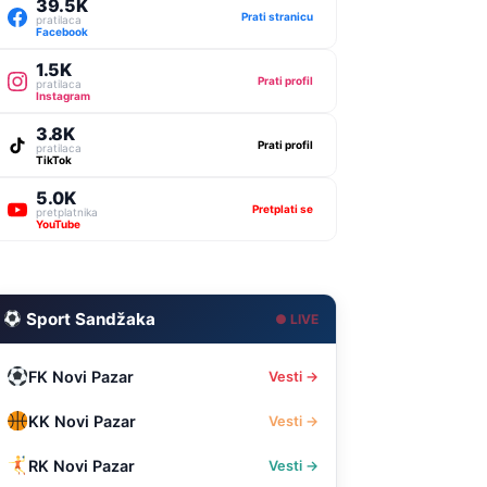
39.5K
Prati stranicu
pratilaca
Facebook
1.5K
Prati profil
pratilaca
Instagram
3.8K
Prati profil
pratilaca
TikTok
5.0K
Pretplati se
pretplatnika
YouTube
Sport Sandžaka
● LIVE
FK Novi Pazar
Vesti →
KK Novi Pazar
Vesti →
RK Novi Pazar
Vesti →