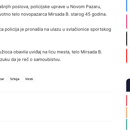
ašnjih poslova, policijske uprave u Novom Pazaru,
ivotno telo novopazarca Mirsada B. starog 45 godina.
 policija je pronašla na ulazu u svlačionice sportskog
užioca obavila uviđaj na licu mesta, telo Mirsada B.
kazuku da je reč o samoubistvu.
zar
Srbija
Vesti