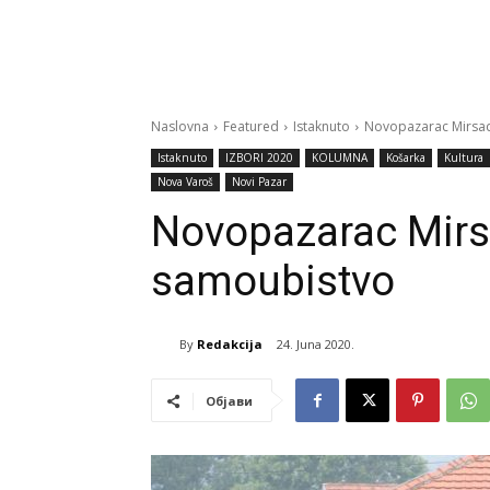
Naslovna
Featured
Istaknuto
Novopazarac Mirsad
Istaknuto
IZBORI 2020
KOLUMNA
Košarka
Kultura
Nova Varoš
Novi Pazar
Novopazarac Mirsa
samoubistvo
By
Redakcija
24. Juna 2020.
Објави