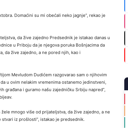
tobra. Domaćini su mi obećali neko jagnje”, rekao je
teljstva, da žive zajedno Predsednik je istakao danas u
dnice u Priboju da je njegova poruka Bošnjacima da
a, da žive zajedno, a ne pored njih, kao i
uftijom Mevludom Dudićem razgovarao sam o njihovim
o da u ovim nelakim vremenima ostanemo jedinstveni,
vih građana i guramo našu zajedničku Srbiju napred”,
ijeav.
žele mnogo više od prijateljstva, da žive zajedno, a ne
 stvari iz prošlosti”, istakao je predsednik.