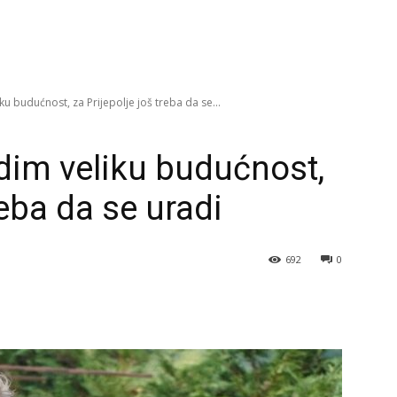
iku budućnost, za Prijepolje još treba da se...
idim veliku budućnost,
reba da se uradi
692
0