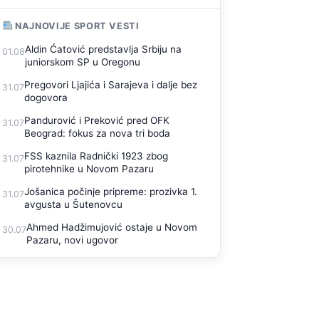
NAJNOVIJE SPORT VESTI
Aldin Ćatović predstavlja Srbiju na
01.08
juniorskom SP u Oregonu
Pregovori Ljajića i Sarajeva i dalje bez
31.07
dogovora
Pandurović i Preković pred OFK
31.07
Beograd: fokus za nova tri boda
FSS kaznila Radnički 1923 zbog
31.07
pirotehnike u Novom Pazaru
Jošanica počinje pripreme: prozivka 1.
31.07
avgusta u Šutenovcu
Ahmed Hadžimujović ostaje u Novom
30.07
Pazaru, novi ugovor