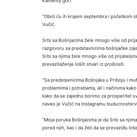
Kamenoj gori.
“Obići ću ih krajem septembra i početkom ok
Vučić.
Srbi sa Bošnjacima žele mnogo više od prija
razgovoru sa predstavnicima bošnjačke zaje
Srbi sa njima žele mnogo više od prijateljstv
prevazilaženje loših stvari iz prošlosti.
“Sa predstavnicima Bošnjaka u Priboju i m
problemima i potrebama, ali i načinima kak
kako da se zajedno borimo za prosperitet s
naveo je Vučić na Instagramu buducnostsrvb
“Moja poruka Bošnjacima je da Srbi sa njima 
pored njih, kao i da želi da se prevaziđu loše