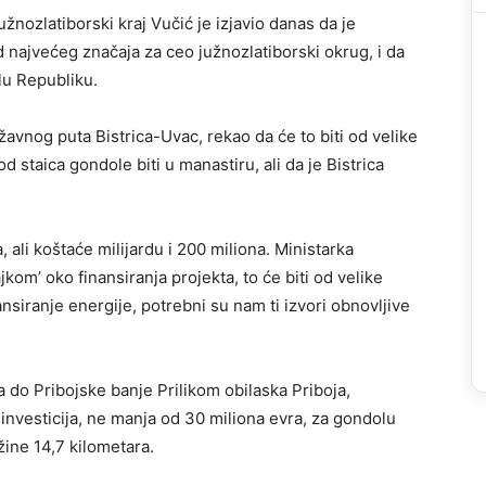
užnozlatiborski kraj Vučić je izjavio danas da je
d najvećeg značaja za ceo južnozlatiborski okrug, i da
elu Republiku.
žavnog puta Bistrica-Uvac, rekao da će to biti od velike
d staica gondole biti u manastiru, ali da je Bistrica
, ali koštaće milijardu i 200 miliona. Ministarka
kom’ oko finansiranja projekta, to će biti od velike
ansiranje energije, potrebni su nam ti izvori obnovljive
 do Pribojske banje Prilikom obilaska Priboja,
investicija, ne manja od 30 miliona evra, za gondolu
žine 14,7 kilometara.