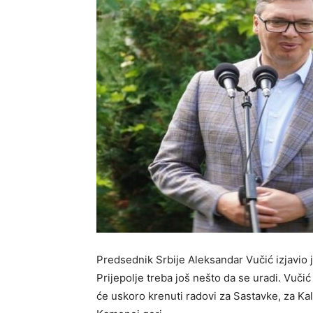
Predsednik Srbije Aleksandar Vučić izjavio j
Prijepolje treba još nešto da se uradi. Vuči
će uskoro krenuti radovi za Sastavke, za Kala