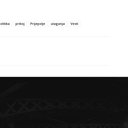
olitika
priboj
Prijepolje
ulaganja
Vesti