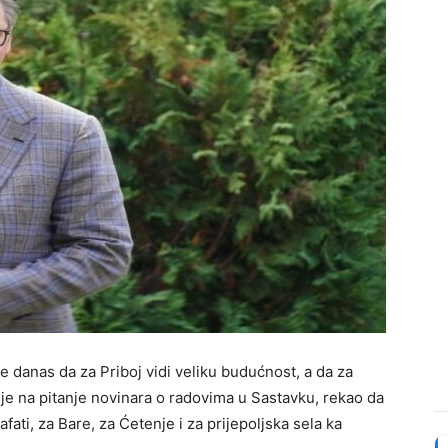
e danas da za Priboj vidi veliku budućnost, a da za
ć je na pitanje novinara o radovima u Sastavku, rekao da
fati, za Bare, za Ćetenje i za prijepoljska sela ka