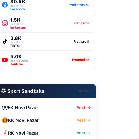
39.5K
Prati stranicu
pratilaca
Facebook
1.5K
Prati profil
pratilaca
Instagram
3.8K
Prati profil
pratilaca
TikTok
5.0K
Pretplati se
pretplatnika
YouTube
Sport Sandžaka
● LIVE
FK Novi Pazar
Vesti →
KK Novi Pazar
Vesti →
RK Novi Pazar
Vesti →