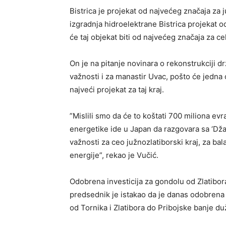
Bistrica je projekat od najvećeg značaja za j
izgradnja hidroelektrane Bistrica projekat o
će taj objekat biti od najvećeg značaja za c
On je na pitanje novinara o rekonstrukciji dr
važnosti i za manastir Uvac, pošto će jedna o
najveći projekat za taj kraj.
”Mislili smo da će to koštati 700 miliona evra
energetike ide u Japan da razgovara sa ‘Džaj
važnosti za ceo južnozlatiborski kraj, za bal
energije”, rekao je Vučić.
Odobrena investicija za gondolu od Zlatibora
predsednik je istakao da je danas odobrena 
od Tornika i Zlatibora do Pribojske banje du