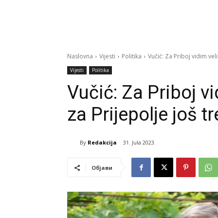
Naslovna
Vijesti
Politika
Vučić: Za Priboj vidim vel
Vijesti
Politika
Vučić: Za Priboj v
za Prijepolje još t
By
Redakcija
31. Jula 2023.
Објави