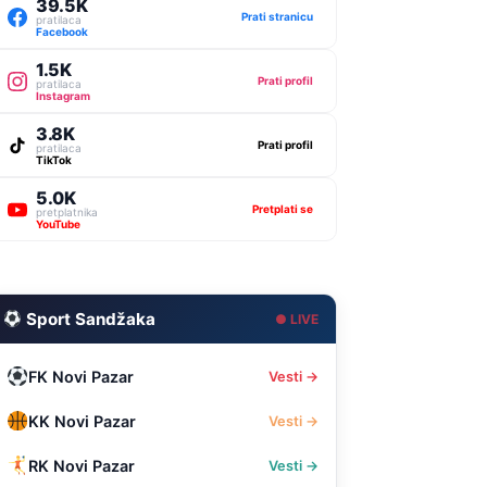
39.5K
Prati stranicu
pratilaca
Facebook
1.5K
Prati profil
pratilaca
Instagram
3.8K
Prati profil
pratilaca
TikTok
5.0K
Pretplati se
pretplatnika
YouTube
Sport Sandžaka
● LIVE
FK Novi Pazar
Vesti →
KK Novi Pazar
Vesti →
RK Novi Pazar
Vesti →