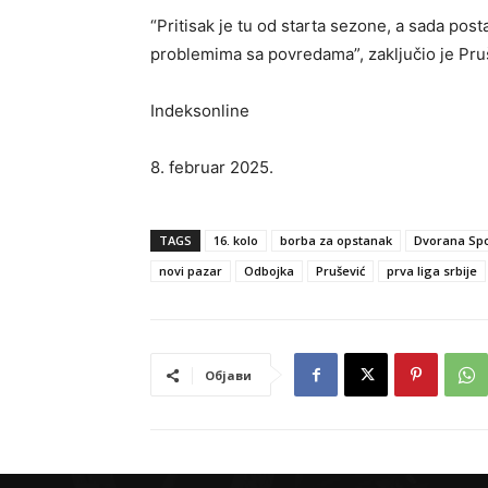
“Pritisak je tu od starta sezone, a sada pos
problemima sa povredama”, zaključio je Pru
Indeksonline
8. februar 2025.
TAGS
16. kolo
borba za opstanak
Dvorana Spo
novi pazar
Odbojka
Prušević
prva liga srbije
Објави