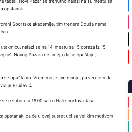
na tabeli. Novi Pazar se trenutno nalazi na 11. mestu sa
za opstanak.
vorani Sportske akademije, tim trenera Douša nema
učan.
 utakmicu, nalazi se na 14. mestu sa 15 poraza iz 15
bojkaši Novog Pazara ne smeju da se opuštaju,
 da se opuštamo. Vremena je sve manje, pa verujem da
vio je Prušević.
e u subotu u 16.00 sati u Hali sportova Jasa.
a opstanak, pa će u ovaj susret ući sa velikim motivom