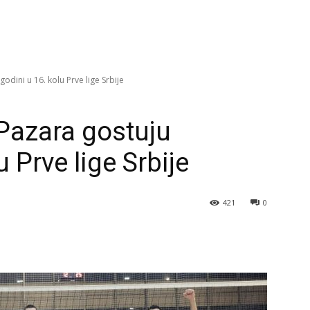
dini u 16. kolu Prve lige Srbije
Pazara gostuju
 Prve lige Srbije
421
0