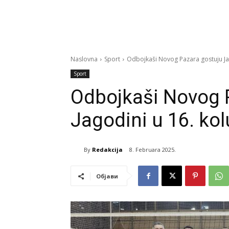
Naslovna
Sport
Odbojkaši Novog Pazara gostuju Jago
Sport
Odbojkaši Novog 
Jagodini u 16. kolu
By
Redakcija
8. Februara 2025.
Објави