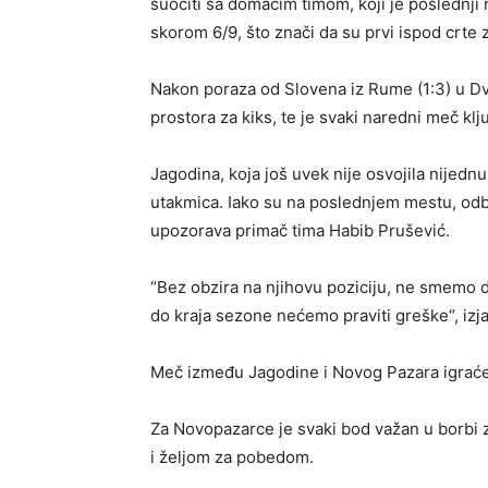
suočiti sa domaćim timom, koji je poslednji 
skorom 6/9, što znači da su prvi ispod crte 
Nakon poraza od Slovena iz Rume (1:3) u D
prostora za kiks, te je svaki naredni meč klj
Jagodina, koja još uvek nije osvojila nijednu
utakmica. Iako su na poslednjem mestu, od
upozorava primač tima Habib Prušević.
“Bez obzira na njihovu poziciju, ne smemo
do kraja sezone nećemo praviti greške“, izja
Meč između Jagodine i Novog Pazara igraće s
Za Novopazarce je svaki bod važan u borbi z
i željom za pobedom.