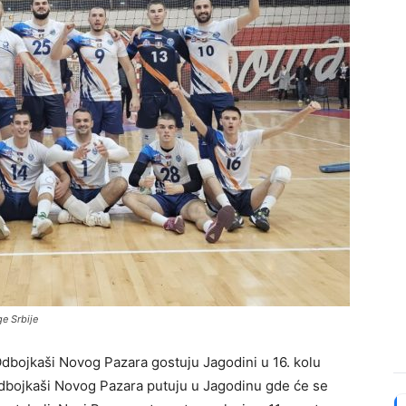
e Srbije
dbojkaši Novog Pazara gostuju Jagodini u 16. kolu
, odbojkaši Novog Pazara putuju u Jagodinu gde će se