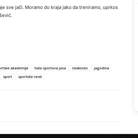
taje sve jači. Moramo do kraja jako da treniramo, uprkos
šević.
rtske akademije
hala sportova jasa
istaknuto
jagodina
sport
sportske vesti