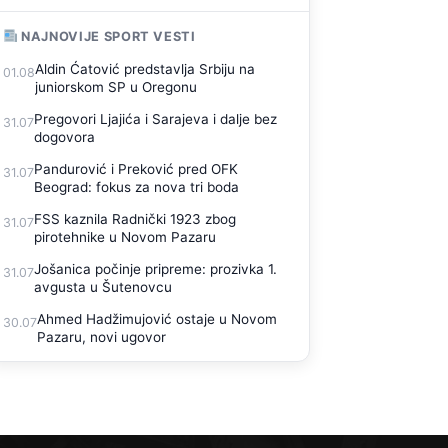
NAJNOVIJE SPORT VESTI
Aldin Ćatović predstavlja Srbiju na
01.08
juniorskom SP u Oregonu
Pregovori Ljajića i Sarajeva i dalje bez
31.07
dogovora
Pandurović i Preković pred OFK
31.07
Beograd: fokus za nova tri boda
FSS kaznila Radnički 1923 zbog
31.07
pirotehnike u Novom Pazaru
Jošanica počinje pripreme: prozivka 1.
31.07
avgusta u Šutenovcu
Ahmed Hadžimujović ostaje u Novom
30.07
Pazaru, novi ugovor