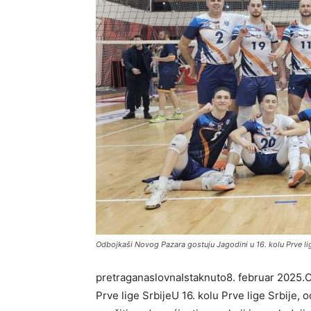
Odbojkaši Novog Pazara gostuju Jagodini u 16. kolu Prve lig
pretraganaslovnaIstaknuto8. februar 2025.O
Prve lige SrbijeU 16. kolu Prve lige Srbije