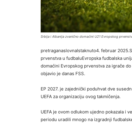
Srbija i Albanija zvanično domaćini U21 Evropskog prvenstv
pretraganaslovnaIstaknuto4. februar 2025.S
prvenstva u fudbaluEvropska fudbalska unija (
domaćini Evropskog prvenstva za igrače do 2
objavio je danas FSS.
EP 2027. je zajednički poduhvat dve susedne
UEFA za organizaciju ovog takmičenja.
UEFA je ovom odlukom ujedno pokazala i ve
periodu uradili mnogo na izgradnji fudbalske