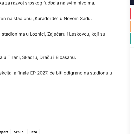
ika za razvoj srpskog fudbala na svim nivoima.
oren na stadionu „Karađorđe“ u Novom Sadu.
stadionima u Loznici, Zaječaru i Leskovcu, koji su
a u Tirani, Skadru, Draču i Elbasanu.
kcija, a finale EP 2027. će biti odigrano na stadionu u
sport
Srbija
uefa