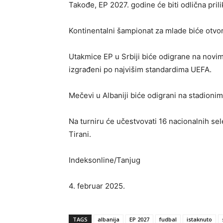
Takođe, EP 2027. godine će biti odlična pril
Kontinentalni šampionat za mlade biće otv
Utakmice EP u Srbiji biće odigrane na novim 
izgrađeni po najvišim standardima UEFA.
Mečevi u Albaniji biće odigrani na stadionim
Na turniru će učestvovati 16 nacionalnih sele
Tirani.
Indeksonline/Tanjug
4. februar 2025.
TAGS
albanija
EP 2027
fudbal
istaknuto