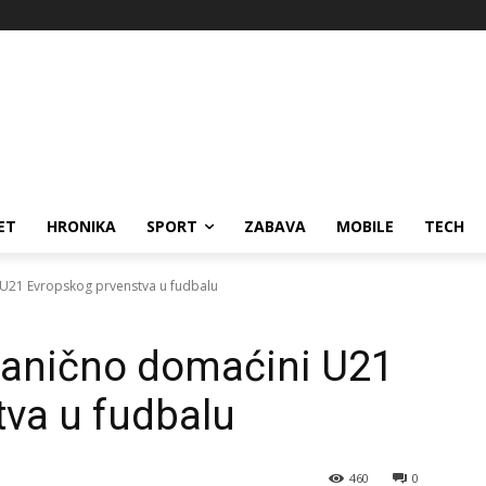
ET
HRONIKA
SPORT
ZABAVA
MOBILE
TECH
i U21 Evropskog prvenstva u fudbalu
 zvanično domaćini U21
va u fudbalu
460
0