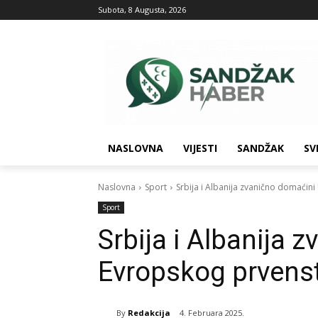
Subota, 8 Augusta, 2026
NASLOVNA
VIJESTI
SANDŽAK
SV
Naslovna
Sport
Srbija i Albanija zvanično domaćin
Sport
Srbija i Albanija
Evropskog prvenst
By
Redakcija
4. Februara 2025.