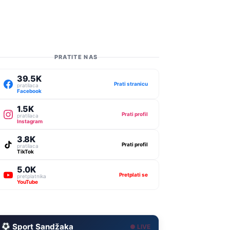
PRATITE NAS
39.5K
Prati stranicu
pratilaca
Facebook
1.5K
Prati profil
pratilaca
Instagram
3.8K
Prati profil
pratilaca
TikTok
5.0K
Pretplati se
pretplatnika
YouTube
Sport Sandžaka
● LIVE