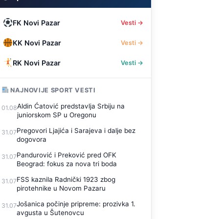
FK Novi Pazar
Vesti →
KK Novi Pazar
Vesti →
RK Novi Pazar
Vesti →
NAJNOVIJE SPORT VESTI
Aldin Ćatović predstavlja Srbiju na
01.08
juniorskom SP u Oregonu
Pregovori Ljajića i Sarajeva i dalje bez
31.07
dogovora
Pandurović i Preković pred OFK
31.07
Beograd: fokus za nova tri boda
FSS kaznila Radnički 1923 zbog
31.07
pirotehnike u Novom Pazaru
Jošanica počinje pripreme: prozivka 1.
31.07
avgusta u Šutenovcu