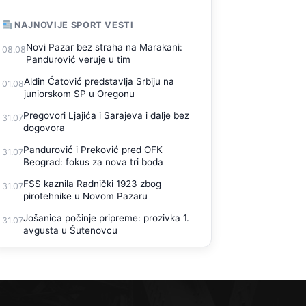
NAJNOVIJE SPORT VESTI
Novi Pazar bez straha na Marakani:
08.08
Pandurović veruje u tim
Aldin Ćatović predstavlja Srbiju na
01.08
juniorskom SP u Oregonu
Pregovori Ljajića i Sarajeva i dalje bez
31.07
dogovora
Pandurović i Preković pred OFK
31.07
Beograd: fokus za nova tri boda
FSS kaznila Radnički 1923 zbog
31.07
pirotehnike u Novom Pazaru
Jošanica počinje pripreme: prozivka 1.
31.07
avgusta u Šutenovcu