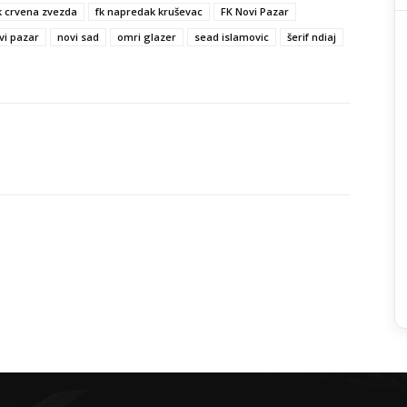
k crvena zvezda
fk napredak kruševac
FK Novi Pazar
vi pazar
novi sad
omri glazer
sead islamovic
šerif ndiaj