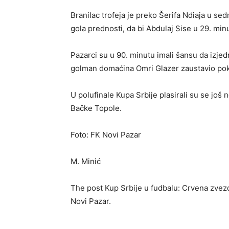
Branilac trofeja je preko Šerifa Ndiaja u s
gola prednosti, da bi Abdulaj Sise u 29. min
Pazarci su u 90. minutu imali šansu da izjed
golman domaćina Omri Glazer zaustavio pok
U polufinale Kupa Srbije plasirali su se jo
Bačke Topole.
Foto: FK Novi Pazar
M. Minić
The post Kup Srbije u fudbalu: Crvena zvezd
Novi Pazar.