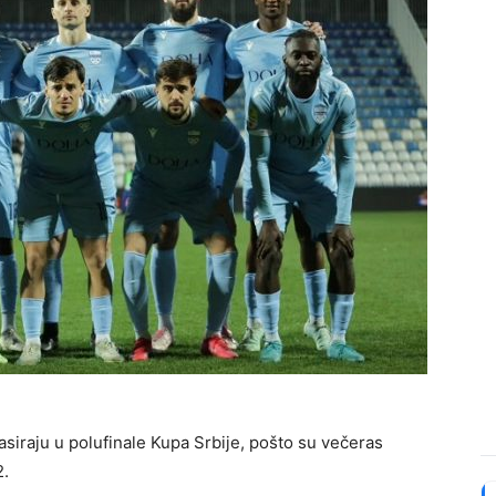
asiraju u polufinale Kupa Srbije, pošto su večeras
2.