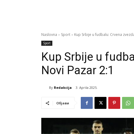
Naslovna
Sport
Kup Srbije u fudbalu: Crvena zvezda
Sport
Kup Srbije u fudb
Novi Pazar 2:1
By
Redakcija
3. Aprila 2025.
Објави