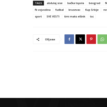
TAGS
abdulaj sise
bačka topola
beograd
f
fk vojvodina
fudbal
krusevac
Kup Srbije
no
sport
SVE VESTI
timi maks elšnik
tsc
Објави