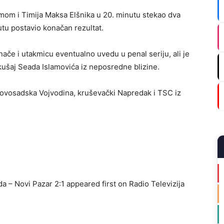
edmom i Timija Maksa Elšnika u 20. minutu stekao dva
utu postavio konačan rezultat.
nače i utakmicu eventualno uvedu u penal seriju, ali je
ušaj Seada Islamovića iz neposredne blizine.
š novosadska Vojvodina, kruševački Napredak i TSC iz
a – Novi Pazar 2:1 appeared first on Radio Televizija