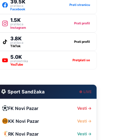
39.5K
Prati stranicu
pratilaca
Facebook
1.5K
Prati profil
pratilaca
Instagram
3.8K
Prati profil
pratilaca
TikTok
5.0K
Pretplati se
pretplatnika
YouTube
Sport Sandžaka
● LIVE
FK Novi Pazar
Vesti →
KK Novi Pazar
Vesti →
RK Novi Pazar
Vesti →