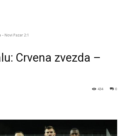
 – Novi Pazar 2:1
alu: Crvena zvezda –
434
0