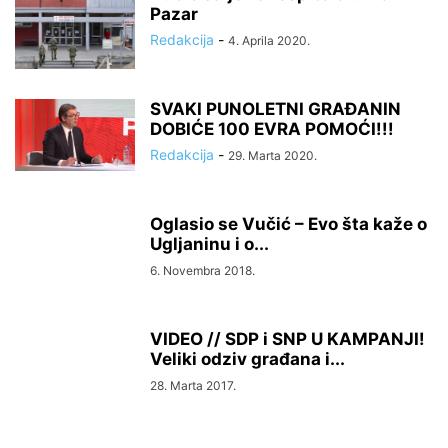
Pazar
Redakcija
-
4. Aprila 2020.
SVAKI PUNOLETNI GRAĐANIN
DOBIĆE 100 EVRA POMOĆI!!!
Redakcija
-
29. Marta 2020.
Oglasio se Vučić – Evo šta kaže o
Ugljaninu i o...
6. Novembra 2018.
VIDEO // SDP i SNP U KAMPANJI!
Veliki odziv građana i...
28. Marta 2017.