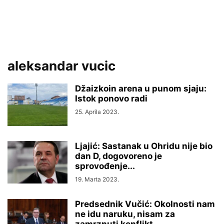
aleksandar vucic
Džaizkoin arena u punom sjaju:
Istok ponovo radi
25. Aprila 2023.
Ljajić: Sastanak u Ohridu nije bio
dan D, dogovoreno je
sprovođenje...
19. Marta 2023.
Predsednik Vučić: Okolnosti nam
ne idu naruku, nisam za