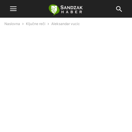
Naslovna
Ključne reči
Aleksandar vucic