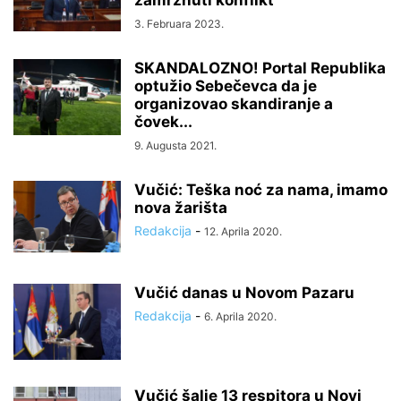
zamrznuti konflikt
3. Februara 2023.
SKANDALOZNO! Portal Republika
optužio Sebečevca da je
organizovao skandiranje a
čovek...
9. Augusta 2021.
Vučić: Teška noć za nama, imamo
nova žarišta
Redakcija
-
12. Aprila 2020.
Vučić danas u Novom Pazaru
Redakcija
-
6. Aprila 2020.
Vučić šalje 13 respitora u Novi