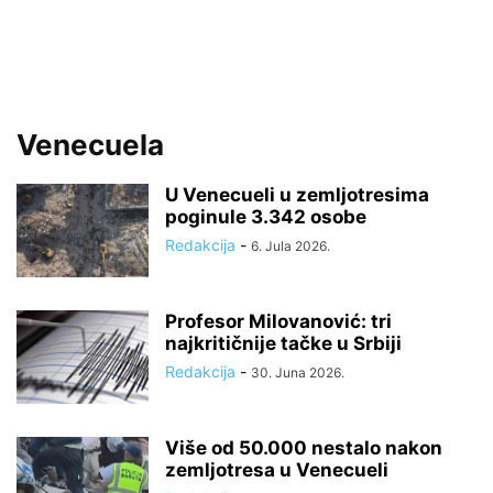
Venecuela
U Venecueli u zemljotresima
poginule 3.342 osobe
Redakcija
-
6. Jula 2026.
Profesor Milovanović: tri
najkritičnije tačke u Srbiji
Redakcija
-
30. Juna 2026.
Više od 50.000 nestalo nakon
zemljotresa u Venecueli