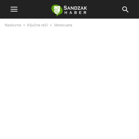
Naslovna
Ključne reči
Venecuela