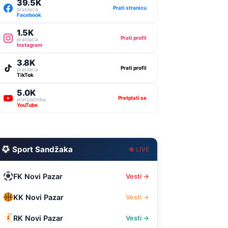
39.5K
Prati stranicu
pratilaca
Facebook
1.5K
Prati profil
pratilaca
Instagram
3.8K
Prati profil
pratilaca
TikTok
5.0K
Pretplati se
pretplatnika
YouTube
Sport Sandžaka
● LIVE
FK Novi Pazar
Vesti →
KK Novi Pazar
Vesti →
RK Novi Pazar
Vesti →