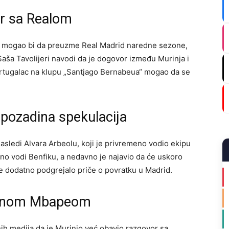
or sa Realom
o mogao bi da preuzme Real Madrid naredne sezone,
Saša Tavolijeri navodi da je dogovor između Murinja i
ortugalac na klupu „Santjago Bernabeua“ mogao da se
 pozadina spekulacija
asledi Alvara Arbeolu, koji je privremeno vodio ekipu
no vodi Benfiku, a nedavno je najavio da će uskoro
 je dodatno podgrejalo priče o povratku u Madrid.
ijanom Mbapeom
nih medija da je Murinjo već obavio razgovor sa