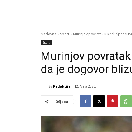
Naslovna
Sport
Murinjov povratak u Real: Španci tv
Sport
Murinjov povratak 
da je dogovor bliz
By
Redakcija
12. Maja 2026.
Објави