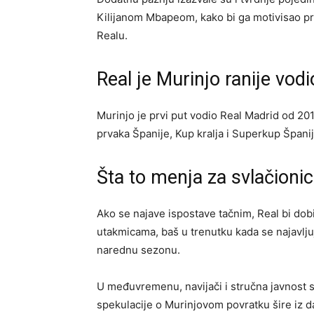
Kilijanom Mbapeom, kako bi ga motivisao p
Realu.
Real je Murinjo ranije vod
Murinjo je prvi put vodio Real Madrid od 201
prvaka Španije, Kup kralja i Superkup Španije
Šta to menja za svlačionicu
Ako se najave ispostave tačnim, Real bi dobi
utakmicama, baš u trenutku kada se najavljuj
narednu sezonu.
U međuvremenu, navijači i stručna javnost 
spekulacije o Murinjovom povratku šire iz d