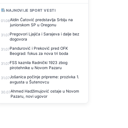
NAJNOVIJE SPORT VESTI
Aldin Ćatović predstavlja Srbiju na
01.08
juniorskom SP u Oregonu
Pregovori Ljajića i Sarajeva i dalje bez
31.07
dogovora
Pandurović i Preković pred OFK
31.07
Beograd: fokus za nova tri boda
FSS kaznila Radnički 1923 zbog
31.07
pirotehnike u Novom Pazaru
Jošanica počinje pripreme: prozivka 1.
31.07
avgusta u Šutenovcu
Ahmed Hadžimujović ostaje u Novom
30.07
Pazaru, novi ugovor