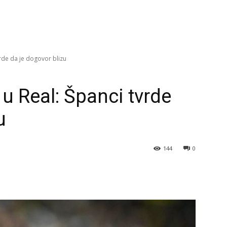
rde da je dogovor blizu
u Real: Španci tvrde
u
144
0