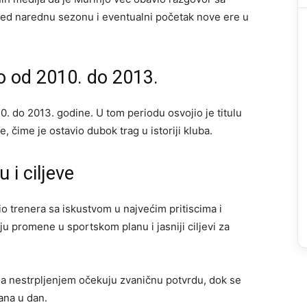
red narednu sezonu i eventualni početak nove ere u
io od 2010. do 2013.
0. do 2013. godine. U tom periodu osvojio je titulu
, čime je ostavio dubok trag u istoriji kluba.
 i ciljeve
o trenera sa iskustvom u najvećim pritiscima i
u promenе u sportskom planu i jasniji ciljevi za
sa nestrpljenjem očekuju zvaničnu potvrdu, dok se
ana u dan.