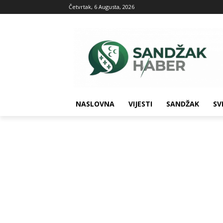
Četvrtak, 6 Augusta, 2026
NASLOVNA
VIJESTI
SANDŽAK
SV