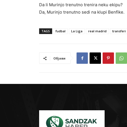
Da li Murinjo trenutno trenira neku ekipu?
Da, Murinjo trenutno sedi na klupi Benfike.
TAGS
fudbal
La Liga
real madrid
transferi
Објави