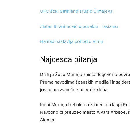
UFC šok: Striklend srušio Čimajeva
Zlatan Ibrahimović o poreklu i rasizmu
Hamad nastavlja pohod u Rimu
Najcesca pitanja
Da li je Žoze Murinjo zaista dogovorio povr
Prema navodima španskih medija i insajdera 
još nema zvanične potvrde kluba.
Ko bi Murinjo trebalo da zameni na klupi Re
Navodno bi preuzeo mesto Alvara Arbeoe, ko
Alonsa.