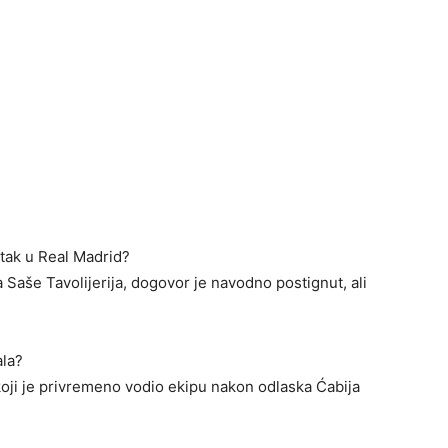
atak u Real Madrid?
Saše Tavolijerija, dogovor je navodno postignut, ali
ala?
ji je privremeno vodio ekipu nakon odlaska Ćabija