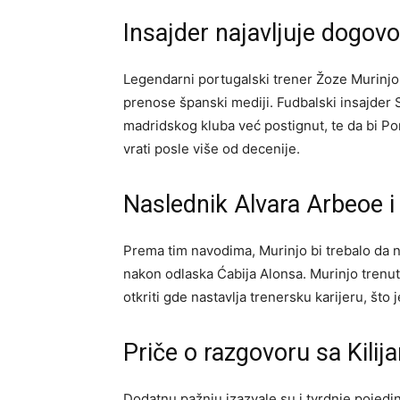
Insajder najavljuje dogov
Legendarni portugalski trener Žoze Murinj
prenose španski mediji. Fudbalski insajder 
madridskog kluba već postignut, te da bi P
vrati posle više od decenije.
Naslednik Alvara Arbeoe i
Prema tim navodima, Murinjo bi trebalo da n
nakon odlaska Ćabija Alonsa. Murinjo trenut
otkriti gde nastavlja trenersku karijeru, što
Priče o razgovoru sa Kil
Dodatnu pažnju izazvale su i tvrdnje pojedi