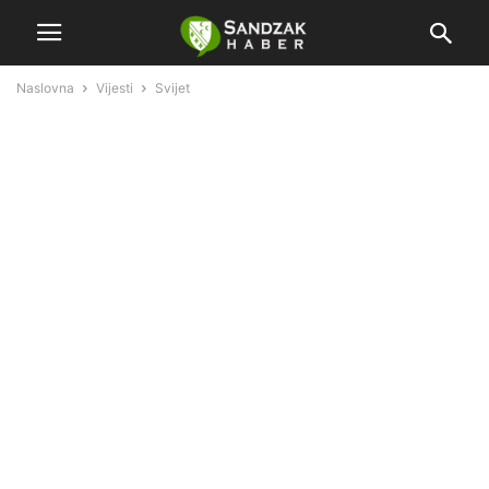
Naslovna
Vijesti
Svijet