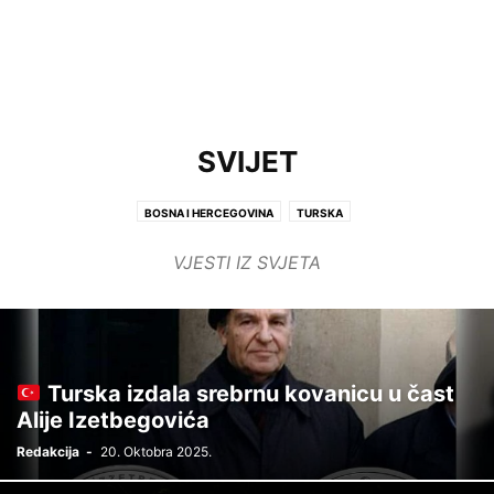
SVIJET
BOSNA I HERCEGOVINA
TURSKA
VJESTI IZ SVJETA
Turska izdala srebrnu kovanicu u čast
Alije Izetbegovića
Redakcija
-
20. Oktobra 2025.