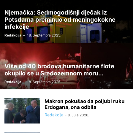
Njemačka: Sedmogodišnji dječak iz
Potsdama preminuo od meningokokne
infekcije
Redakcija
-
18. Septembra 2025.
Više od 40 brodova humanitarne flote
okupilo se u Sredozemnom moru...
Redakcija
-
18. Septembra 2025.
Makron pokušao da poljubi ruku
Erdogana, ona odbila
Redakcija
-
8. Jula 2026.